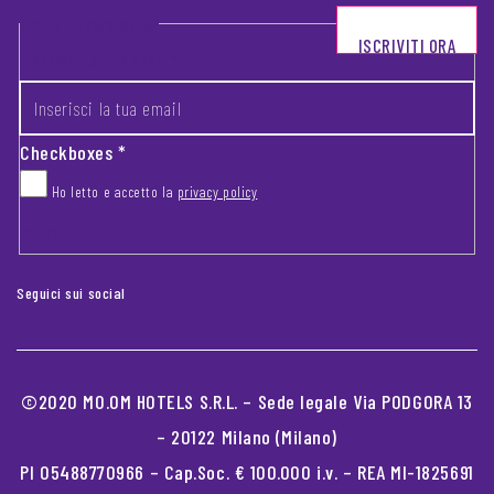
Footer newsletter
ISCRIVITI ORA
INSERISCI LA TUA EMAIL
*
Checkboxes
*
Ho letto e accetto la
privacy policy
CAPTCHA
Seguici sui social
©2020 MO.OM HOTELS S.R.L. – Sede legale Via PODGORA 13
– 20122 Milano (Milano)
PI 05488770966 – Cap.Soc. € 100.000 i.v. – REA MI-1825691