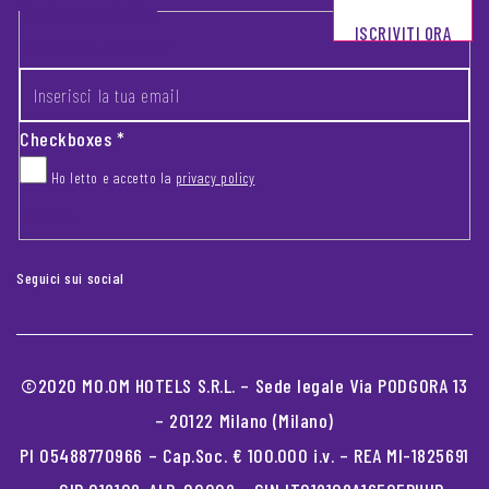
Footer newsletter
ISCRIVITI ORA
INSERISCI LA TUA EMAIL
*
Checkboxes
*
Ho letto e accetto la
privacy policy
CAPTCHA
Seguici sui social
©2020 MO.OM HOTELS S.R.L. – Sede legale Via PODGORA 13
– 20122 Milano (Milano)
PI 05488770966 – Cap.Soc. € 100.000 i.v. – REA MI-1825691