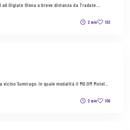
 ad Olgiate Olona a breve distanza da Tradate....
2 min
103
 vicino Sumirago. In quale modalità il MO.OM Motel...
2 min
106