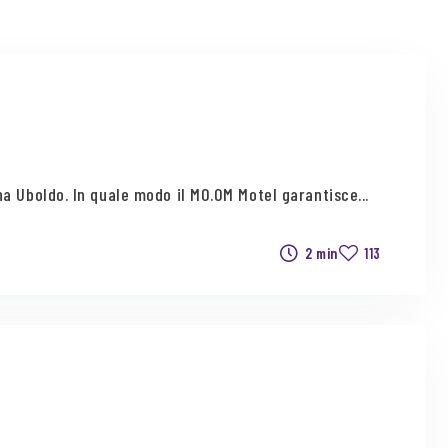
na Uboldo. In quale modo il MO.OM Motel garantisce...
2 min
113