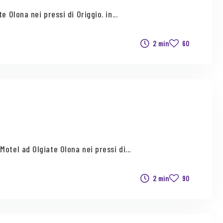
 Olona nei pressi di Origgio. in...
2 min
60
otel ad Olgiate Olona nei pressi di...
2 min
90