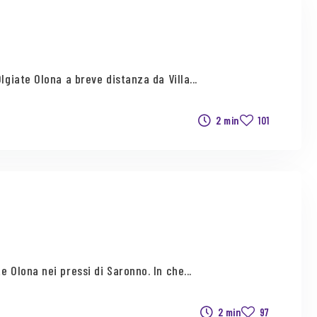
lgiate Olona a breve distanza da Villa...
2 min
101
 Olona nei pressi di Saronno. In che...
2 min
97