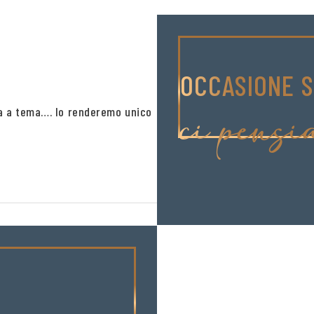
OCCASIONE S
ci pensi
ta a tema…. lo renderemo unico