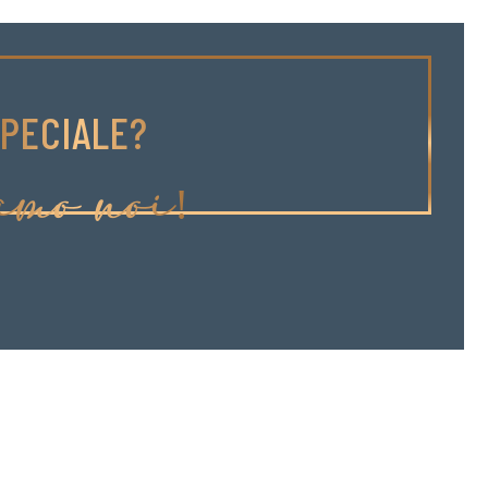
PECIALE?
amo noi!