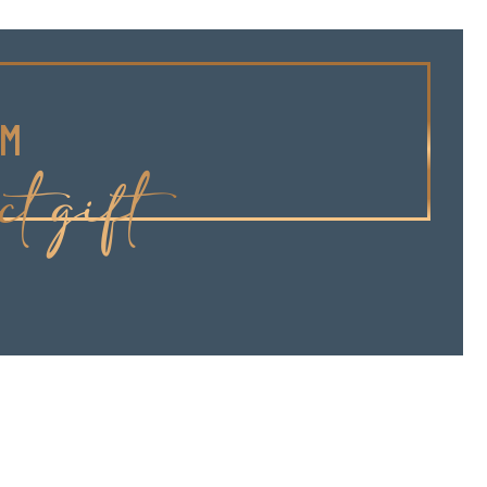
OM
ct gift