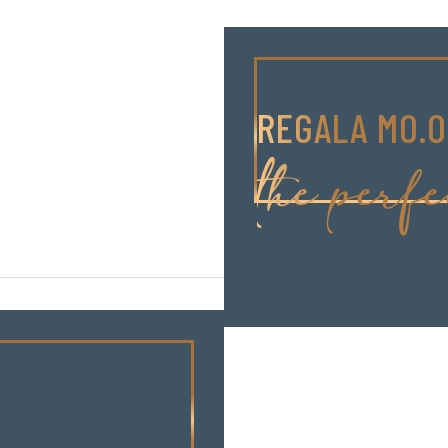
REGALA MO.
the perfe