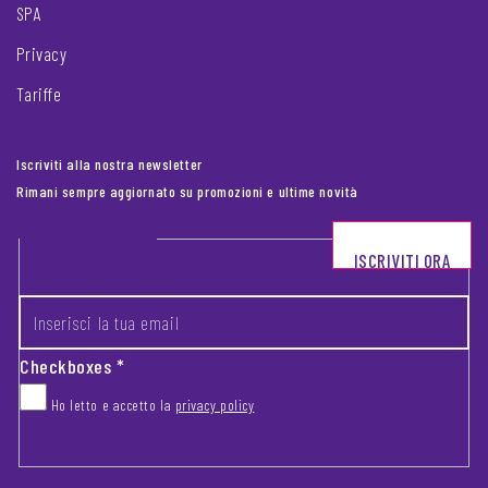
SPA
Privacy
Tariffe
Iscriviti alla nostra newsletter
Rimani sempre aggiornato su promozioni e ultime novità
Footer newsletter
ISCRIVITI ORA
INSERISCI LA TUA EMAIL
*
Checkboxes
*
Ho letto e accetto la
privacy policy
CAPTCHA