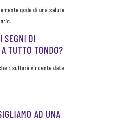
unemente gode di una salute
ario.
 SEGNI DI
À A TUTTO TONDO?
che risulterà vincente date
SIGLIAMO AD UNA