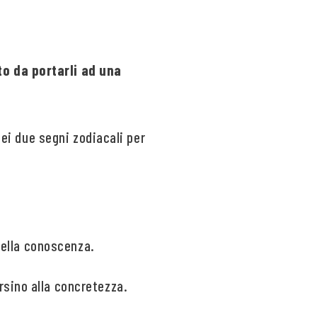
to da portarli ad una
dei due segni zodiacali per
 della conoscenza.
rsino alla concretezza.