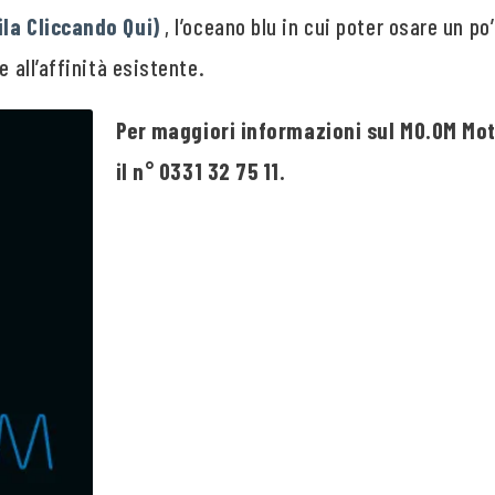
ila Cliccando Qui)
, l’oceano blu in cui poter osare un po
e all’affinità esistente.
Per maggiori informazioni sul MO.OM Mote
il n° 0331 32 75 11.