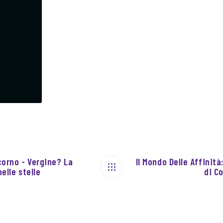
corno - Vergine? La
Il Mondo Delle Affinit
elle stelle
di C