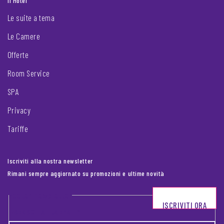
Il Motel
Le suite a tema
Le Camere
Offerte
Room Service
SPA
Privacy
Tariffe
Iscriviti alla nostra newsletter
Rimani sempre aggiornato su promozioni e ultime novità
Footer newsletter
ISCRIVITI ORA
INSERISCI LA TUA EMAIL
*