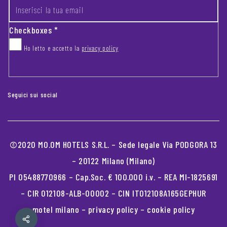
Checkboxes
*
Ho letto e accetto la
privacy policy
CAPTCHA
Seguici sui social
©2020 MO.OM HOTELS S.R.L. – Sede legale Via PODGORA 13
– 20122 Milano (Milano)
PI 05488770966 – Cap.Soc. € 100.000 i.v. – REA MI-1825691
– CIR 012108-ALB-00002 – CIN IT012108A165GEPHUR
motel milano
–
privacy policy
–
cookie policy