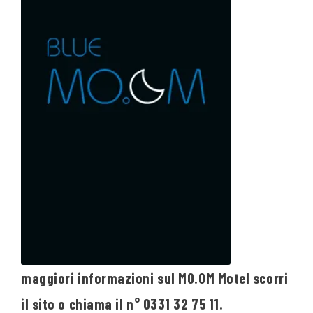
maggiori informazioni sul MO.OM Motel scorri
il sito o chiama il n° 0331 32 75 11.