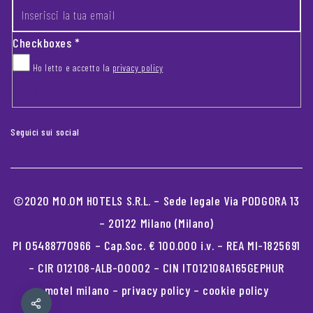
Checkboxes
*
Ho letto e accetto la
privacy policy
CAPTCHA
Seguici sui social
©2020 MO.OM HOTELS S.R.L. – Sede legale Via PODGORA 13
– 20122 Milano (Milano)
PI 05488770966 – Cap.Soc. € 100.000 i.v. – REA MI-1825691
– CIR 012108-ALB-00002 – CIN IT012108A165GEPHUR
motel milano
–
privacy policy
–
cookie policy