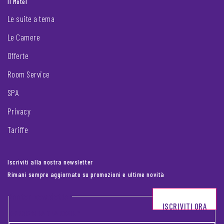
Il Motel
Le suite a tema
Le Camere
Offerte
Room Service
SPA
Privacy
Tariffe
Iscriviti alla nostra newsletter
Rimani sempre aggiornato su promozioni e ultime novità
Footer newsletter
ISCRIVITI ORA
INSERISCI LA TUA EMAIL
*