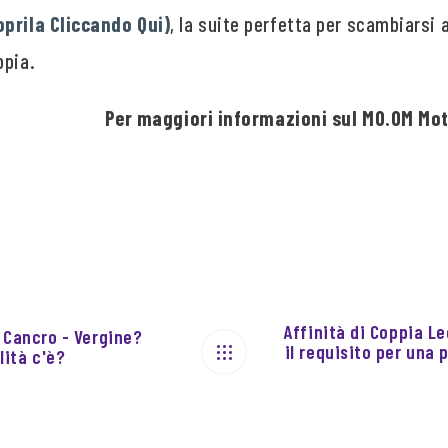
oprila Cliccando Qui)
, la suite perfetta per scambiarsi 
ppia.
Per maggiori informazioni sul MO.OM Mote
Affinità di Coppia L
a Cancro - Vergine?
il requisito per una 
ità c'è?