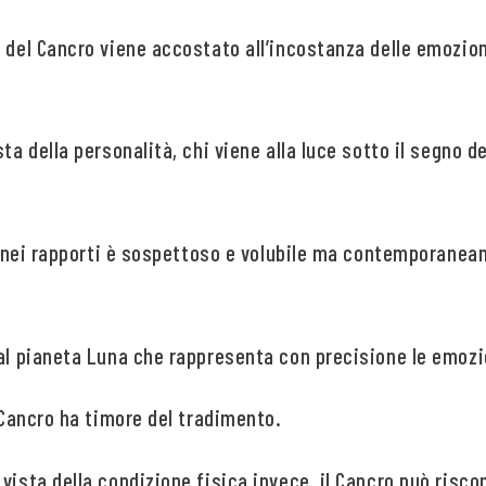
o del Cancro viene accostato all’incostanza delle emozio
sta della personalità, chi viene alla luce sotto il segno 
.
ro nei rapporti è sospettoso e volubile ma contemporanea
dal pianeta Luna che rappresenta con precisione le emozi
l Cancro ha timore del tradimento.
vista della condizione fisica invece, il Cancro può riscon