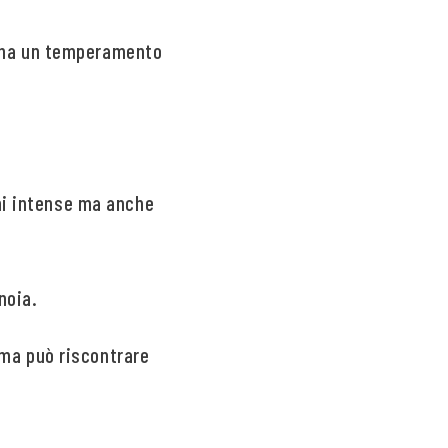
io ha un temperamento
oni intense ma anche
noia.
a ma può riscontrare