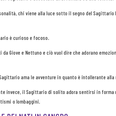
rsonalità, chi viene alla luce sotto il segno del Sagittar
tario è curioso e focoso.
ati da Giove e Nettuno e ciò vuol dire che adorano emozi
 Sagittario ama le avventure in quanto è intollerante alla 
ute invece, il Sagittario di solito adora sentirsi in form
tismi o lombaggini.