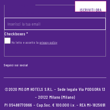
Footer newsletter
ISCRIVITI ORA
INSERISCI LA TUA EMAIL
*
Checkboxes
*
Ho letto e accetto la
privacy policy
CAPTCHA
Seguici sui social
©2020 MO.OM HOTELS S.R.L. – Sede legale Via PODGORA 13
– 20122 Milano (Milano)
PI 05488770966 – Cap.Soc. € 100.000 i.v. – REA MI-1825691