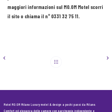
maggiori informazioni sul MO.OM Motel scorri
il sito o chiama il n° 0331 32 75 11.
Motel MO.OM Milano Luxury motel & design a pochi passi da Milano.
Comfort ed eleganza delle camere con parcheggio indipendente e