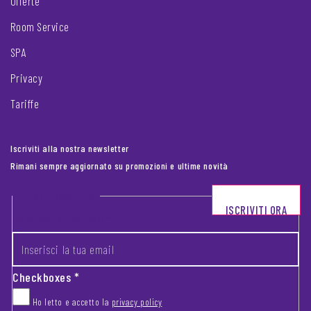
Offerte
Room Service
SPA
Privacy
Tariffe
Iscriviti alla nostra newsletter
Rimani sempre aggiornato su promozioni e ultime novità
Footer newsletter
ISCRIVITI ORA
INSERISCI LA TUA EMAIL
*
Checkboxes
*
Ho letto e accetto la
privacy policy