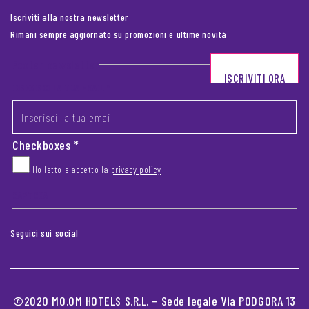
Iscriviti alla nostra newsletter
Rimani sempre aggiornato su promozioni e ultime novità
Footer newsletter
ISCRIVITI ORA
INSERISCI LA TUA EMAIL
*
Checkboxes
*
Ho letto e accetto la
privacy policy
CAPTCHA
Seguici sui social
©2020 MO.OM HOTELS S.R.L. – Sede legale Via PODGORA 13