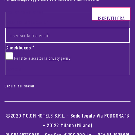
Footer newsletter
ISCRIVITI ORA
INSERISCI LA TUA EMAIL
*
Checkboxes
*
Ho letto e accetto la
privacy policy
CAPTCHA
Seguici sui social
©2020 MO.OM HOTELS S.R.L. – Sede legale Via PODGORA 13
– 20122 Milano (Milano)
PI 05488770966 – Cap.Soc. € 100.000 i.v. – REA MI-1825691