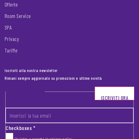
Offerte
Room Service
SPA
Privacy
Tariffe
Iscriviti alla nostra newsletter
Rimani sempre aggiornato su promozioni e ultime novità
Footer newsletter
ISCRIVITI ORA
INSERISCI LA TUA EMAIL
*
Checkboxes
*
Ho letto e accetto la
privacy policy