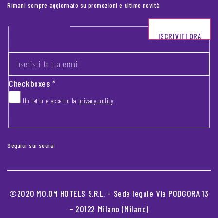
Rimani sempre aggiornato su promozioni e ultime novità
Footer newsletter
ISCRIVITI ORA
INSERISCI LA TUA EMAIL
*
Checkboxes
*
Ho letto e accetto la
privacy policy
CAPTCHA
Seguici sui social
©2020 MO.OM HOTELS S.R.L. – Sede legale Via PODGORA 13
– 20122 Milano (Milano)