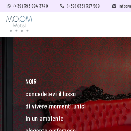
(+39) 393 894 3740
(+39) 0331 327 569
info@
NOIR
concedetevi il lusso
di vivere momenti unici
in un ambiente
elegante e sfarzoso