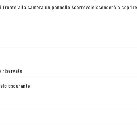
di fronte alla camera un pannello scorrevole scenderà a coprir
e riservato
telo oscurante