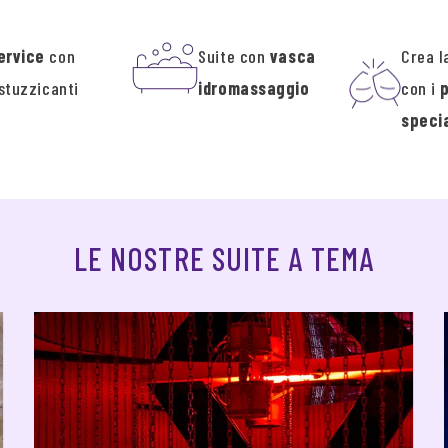
ervice
con
Suite con
vasca
Crea l
stuzzicanti
idromassaggio
con i
specia
LE NOSTRE SUITE A TEMA