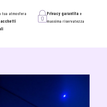
a tua atmosfera
Privacy garantita
e
pacchetti
massima riservatezza
li