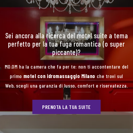
Sei ancora alla ricerca del motel suite a tema
perfetto per la tua fuga romantica (o super
piccante)?
MO.OM ha la camera che fa per te: non ti accontentare del
primo
motel con idromassaggio Milano
che trovi sul
Web, scegli una garanzia di lusso, comfort e riservatezza.
PRENOTA LA TUA SUITE