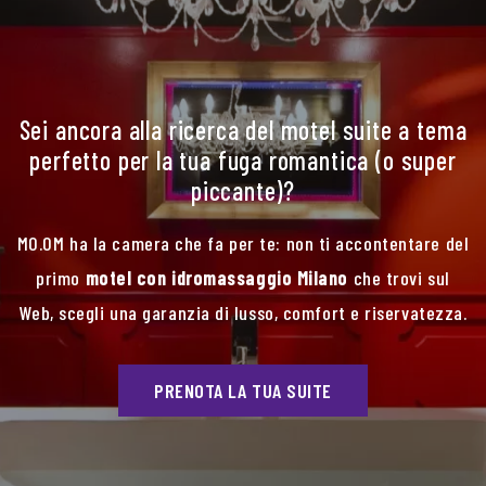
Sei ancora alla ricerca del motel suite a tema
perfetto per la tua fuga romantica (o super
piccante)?
MO.OM ha la camera che fa per te: non ti accontentare del
primo
motel con idromassaggio Milano
che trovi sul
Web, scegli una garanzia di lusso, comfort e riservatezza.
PRENOTA LA TUA SUITE