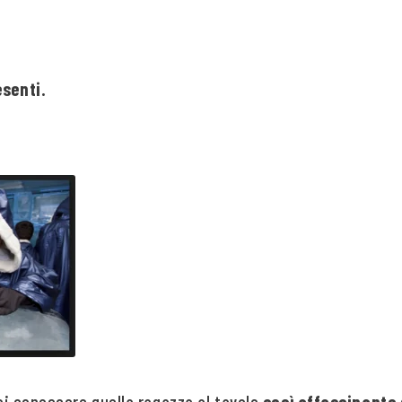
esenti.
uoi conoscere quella ragazza al tavolo
così affascinante 