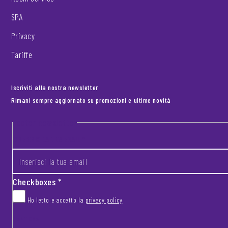
SPA
Privacy
Tariffe
Iscriviti alla nostra newsletter
Rimani sempre aggiornato su promozioni e ultime novità
Footer newsletter
INSERISCI LA TUA EMAIL
*
Checkboxes
*
Ho letto e accetto la
privacy policy
CAPTCHA