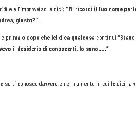
ridi e all’improvviso le dici:
“Mi ricordi il tuo nome perf
ndrea, giusto?”
.
o e
prima o dopo che lei dica qualcosa
continui
“Stavo
vevo il desiderio di conoscerti. Io sono…..”
e se ti conosce davvero e nel momento in cui le dici la ve