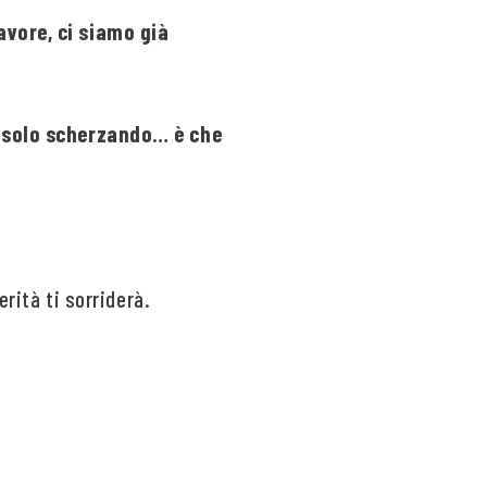
avore, ci siamo già
 solo scherzando… è che
rità ti sorriderà.