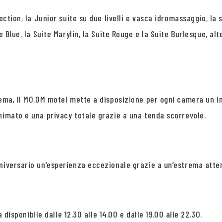
lection, la Junior suite su due livelli e vasca idromassaggio, 
 Blue, la Suite Marylin, la Suite Rouge e la Suite Burlesque, alt
tema, Il MO.OM motel mette a disposizione per ogni camera un i
nimato e una privacy totale grazie a una tenda scorrevole.
niversario un’esperienza eccezionale grazie a un’estrema atten
a disponibile dalle 12.30 alle 14.00 e dalle 19.00 alle 22.30.