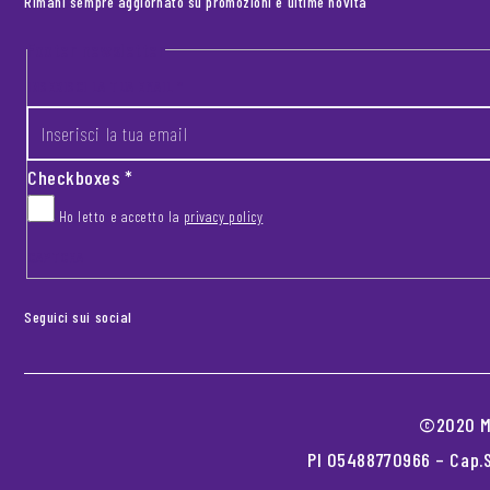
Rimani sempre aggiornato su promozioni e ultime novità
Footer newsletter
INSERISCI LA TUA EMAIL
*
Checkboxes
*
Ho letto e accetto la
privacy policy
CAPTCHA
Seguici sui social
©2020 MO
PI 05488770966 – Cap.S