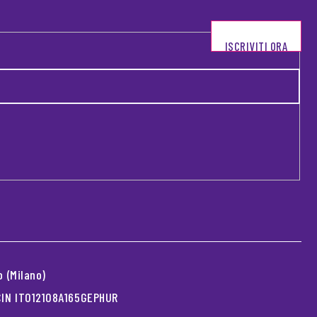
ISCRIVITI ORA
 (Milano)
 CIN IT012108A165GEPHUR