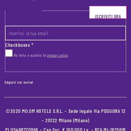
Footer newsletter
ISCRIVITI ORA
INSERISCI LA TUA EMAIL
*
Checkboxes
*
Ho letto e accetto la
privacy policy
CAPTCHA
Seguici sui social
©2020 MO.OM HOTELS S.R.L. – Sede legale Via PODGORA 13
– 20122 Milano (Milano)
PI 05488770966 – Cap.Soc. € 100.000 i.v. – REA MI-1825691