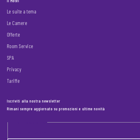
Il Motel
Le suite a tema
Le Camere
Offerte
Room Service
SPA
Privacy
Tariffe
Iscriviti alla nostra newsletter
Rimani sempre aggiornato su promozioni e ultime novità
Footer newsletter
INSERISCI LA TUA EMAIL
*