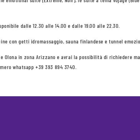
, le emotional suite (Extreme, Noir), le suite a tema Vojage (Blu
ponibile dalle 12.30 alle 14.00 e dalle 19.00 alle 22.30.
cine con getti idromassaggio, sauna finlandese e tunnel emozio
ate Olona in zona Arizzano e avrai la possibilità di richieder
numero whatsapp +39 393 894 3740.