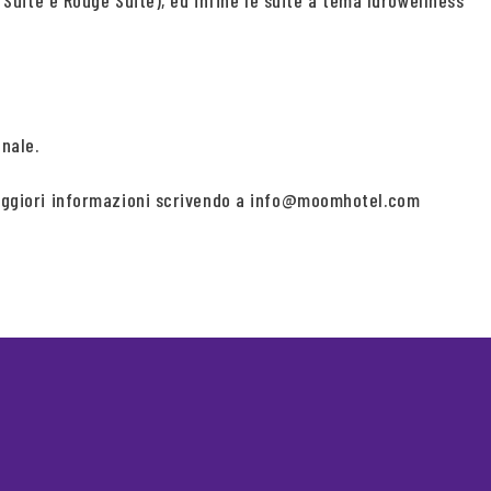
e Suite e Rouge Suite), ed infine le suite a tema Idrowellness
nale.
e maggiori informazioni scrivendo a info@moomhotel.com