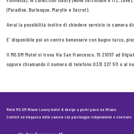
Polinesia), le collection luxury (Nove settimane e 1/2, Love)
(Paradise, Burlesque, Marylin e Secret).
Avrai la possibilità inoltre di chiedere servizio in camera dis
E’ disponibile poi un centro benessere con bagno turco, pis
Il MO.OM Motel si trova Via San Francesco, 15 21057 ad Olgi
oppure chiamando il numero di telefono 0331 327 511 o al 
Motel MO.OM Milano Luxury motel & design a pochi passi da Milano.
Comfort ed eleganza delle camere con parcheggio indipendente e riservato.