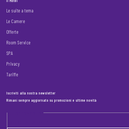
Il Motel
Le suite a tema
Le Camere
Offerte
Room Service
SPA
Privacy
Tariffe
Iscriviti alla nostra newsletter
Rimani sempre aggiornato su promozioni e ultime novità
Footer newsletter
INSERISCI LA TUA EMAIL
*