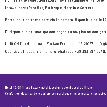
Polinesia), le collection luxury (Nove settimane e 1/2, Love)
Idrowellness (Paradise, Burlesque, Marylin e Secret).
Potrai poi richiedere servizio in camera disponibile dalle 12.
E’ disponibile poi una spa con bagno turco, piscine con get
Il MO.OM Motel è situato Via San Francesco, 15 21057 ad Ol
0331 327 511 oppure al numero whatsapp +39 393 894 3740.
Motel MO.OM Milano Luxury motel & design a pochi passi da Milano.
Comfort ed eleganza delle camere con parcheggio indipendente e riservato.