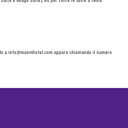
 Suite e Rouge Suite), ed per finire le suite a tema
rivendo a info@moomhotel.com oppure chiamando il numero