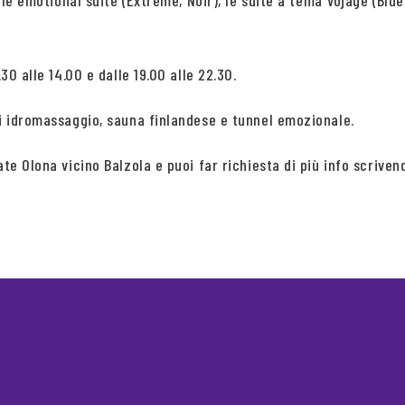
, le emotional suite (Extreme, Noir), le suite a tema Vojage (Blue
30 alle 14.00 e dalle 19.00 alle 22.30.
ti idromassaggio, sauna finlandese e tunnel emozionale.
giate Olona vicino Balzola e puoi far richiesta di più info sc