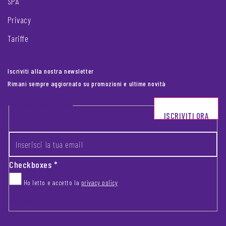
SPA
Privacy
Tariffe
Iscriviti alla nostra newsletter
Rimani sempre aggiornato su promozioni e ultime novità
Footer newsletter
ISCRIVITI ORA
INSERISCI LA TUA EMAIL
*
Checkboxes
*
Ho letto e accetto la
privacy policy
CAPTCHA