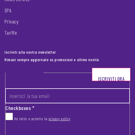
SPA
Privacy
Tariffe
Iscriviti alla nostra newsletter
Rimani sempre aggiornato su promozioni e ultime novità
Footer newsletter
ISCRIVITI ORA
INSERISCI LA TUA EMAIL
*
Checkboxes
*
Ho letto e accetto la
privacy policy
CAPTCHA