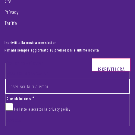
SPA
Privacy
Tariffe
Iscriviti alla nostra newsletter
Rimani sempre aggiornato su promozioni e ultime novità
Footer newsletter
ISCRIVITI ORA
INSERISCI LA TUA EMAIL
*
Checkboxes
*
Ho letto e accetto la
privacy policy
CAPTCHA