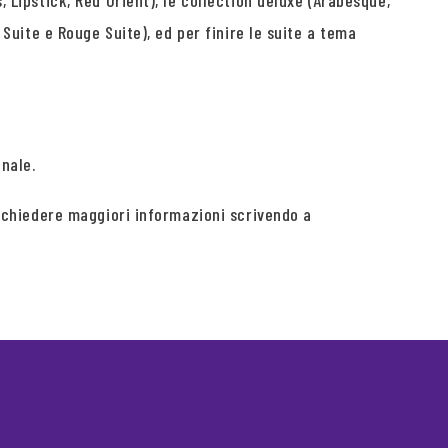
, Lipstick, Red Orient), le collection deluxe (Arabesque,
 Suite e Rouge Suite), ed per finire le suite a tema
nale.
 richiedere maggiori informazioni scrivendo a