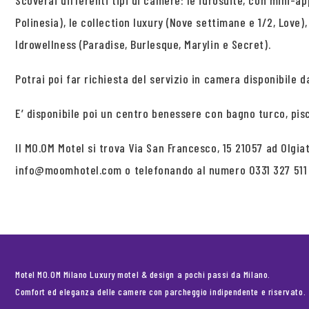
Scoverai differenti tipi di camere: le idrosuite, con mini-ap
Polinesia), le collection luxury (Nove settimane e 1/2, Love)
Idrowellness (Paradise, Burlesque, Marylin e Secret).
Potrai poi far richiesta del servizio in camera disponibile da
E’ disponibile poi un centro benessere con bagno turco, pis
Il MO.OM Motel si trova Via San Francesco, 15 21057 ad Olgia
info@moomhotel.com o telefonando al numero 0331 327 511
Motel MO.OM Milano Luxury motel & design a pochi passi da Milano.
Comfort ed eleganza delle camere con parcheggio indipendente e riservato.