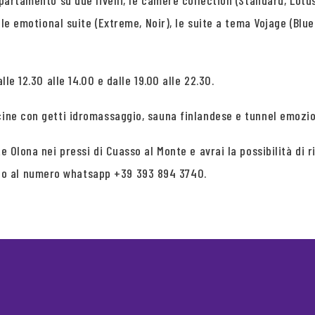
partamento su due livelli, le camere collection (Standard, Lotus
, le emotional suite (Extreme, Noir), le suite a tema Vojage (Blue
lle 12.30 alle 14.00 e dalle 19.00 alle 22.30.
cine con getti idromassaggio, sauna finlandese e tunnel emozio
te Olona nei pressi di Cuasso al Monte e avrai la possibilità di
 o al numero whatsapp +39 393 894 3740.