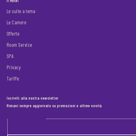
Il Motel
Le suite a tema
Le Camere
Offerte
Room Service
SPA
Privacy
Tariffe
Iscriviti alla nostra newsletter
Rimani sempre aggiornato su promozioni e ultime novità
Footer newsletter
INSERISCI LA TUA EMAIL
*