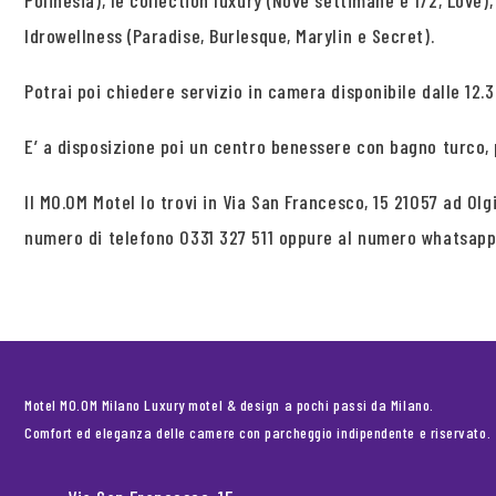
Polinesia), le collection luxury (Nove settimane e 1/2, Love),
Idrowellness (Paradise, Burlesque, Marylin e Secret).
Potrai poi chiedere servizio in camera disponibile dalle 12.30
E’ a disposizione poi un centro benessere con bagno turco,
Il MO.OM Motel lo trovi in Via San Francesco, 15 21057 ad O
numero di telefono 0331 327 511 oppure al numero whatsap
Motel MO.OM Milano Luxury motel & design a pochi passi da Milano.
Comfort ed eleganza delle camere con parcheggio indipendente e riservato.