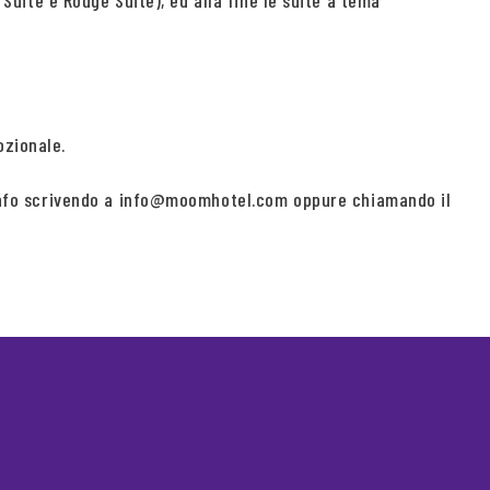
 Suite e Rouge Suite), ed alla fine le suite a tema
ozionale.
ri info scrivendo a info@moomhotel.com oppure chiamando il