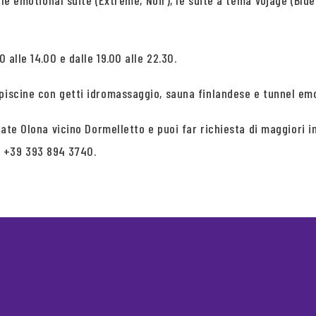
 le emotional suite (Extreme, Noir), le suite a tema Vojage (Blue
 alle 14.00 e dalle 19.00 alle 22.30.
 piscine con getti idromassaggio, sauna finlandese e tunnel em
lgiate Olona vicino Dormelletto e puoi far richiesta di maggio
p +39 393 894 3740.