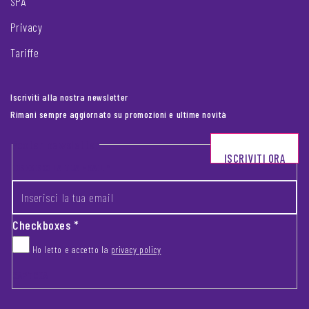
SPA
Privacy
Tariffe
Iscriviti alla nostra newsletter
Rimani sempre aggiornato su promozioni e ultime novità
Footer newsletter
ISCRIVITI ORA
INSERISCI LA TUA EMAIL
*
Checkboxes
*
Ho letto e accetto la
privacy policy
CAPTCHA