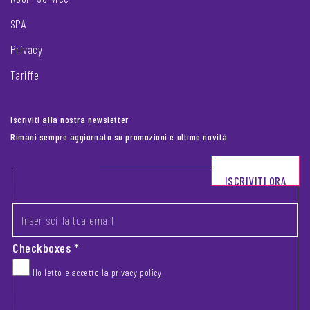
SPA
Privacy
Tariffe
Iscriviti alla nostra newsletter
Rimani sempre aggiornato su promozioni e ultime novità
Footer newsletter
ISCRIVITI ORA
INSERISCI LA TUA EMAIL
*
Checkboxes
*
Ho letto e accetto la
privacy policy
CAPTCHA