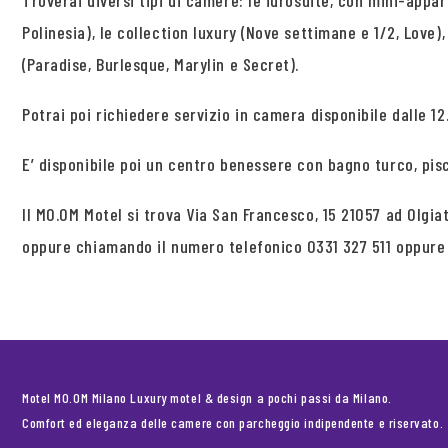
Troverai diversi tipi di camere: le idrosuite, con mini-appar
Polinesia), le collection luxury (Nove settimane e 1/2, Love)
(Paradise, Burlesque, Marylin e Secret).
Potrai poi richiedere servizio in camera disponibile dalle 12.
E’ disponibile poi un centro benessere con bagno turco, pis
Il MO.OM Motel si trova Via San Francesco, 15 21057 ad Olgia
oppure chiamando il numero telefonico 0331 327 511 oppur
Motel MO.OM Milano Luxury motel & design a pochi passi da Milano.
Comfort ed eleganza delle camere con parcheggio indipendente e riservato.