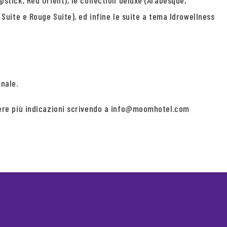
pstick, Red Orient), le collection deluxe (Arabesque,
e Suite e Rouge Suite), ed infine le suite a tema Idrowellness
nale.
iedere più indicazioni scrivendo a info@moomhotel.com