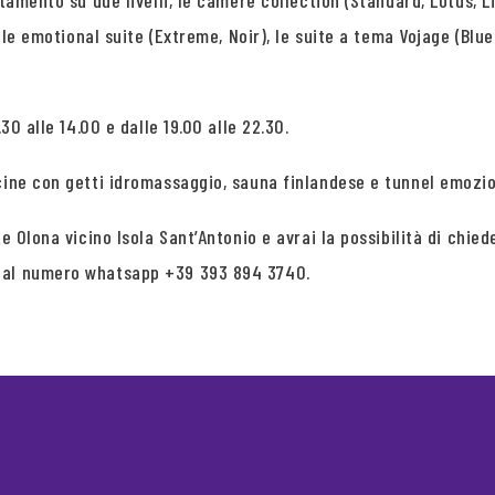
tamento su due livelli, le camere collection (Standard, Lotus, Li
, le emotional suite (Extreme, Noir), le suite a tema Vojage (Blu
30 alle 14.00 e dalle 19.00 alle 22.30.
cine con getti idromassaggio, sauna finlandese e tunnel emozio
te Olona vicino Isola Sant’Antonio e avrai la possibilità di ch
e al numero whatsapp +39 393 894 3740.