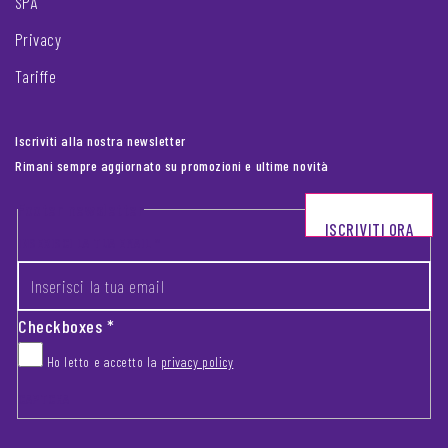
SPA
Privacy
Tariffe
Iscriviti alla nostra newsletter
Rimani sempre aggiornato su promozioni e ultime novità
Footer newsletter
ISCRIVITI ORA
INSERISCI LA TUA EMAIL
*
Checkboxes
*
Ho letto e accetto la
privacy policy
CAPTCHA