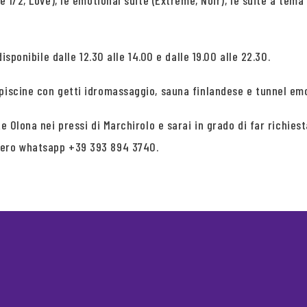
 1/2, Love), le emotional suite (Extreme, Noir), le suite a tema 
isponibile dalle 12.30 alle 14.00 e dalle 19.00 alle 22.30.
 piscine con getti idromassaggio, sauna finlandese e tunnel em
ate Olona nei pressi di Marchirolo e sarai in grado di far richi
mero whatsapp +39 393 894 3740.