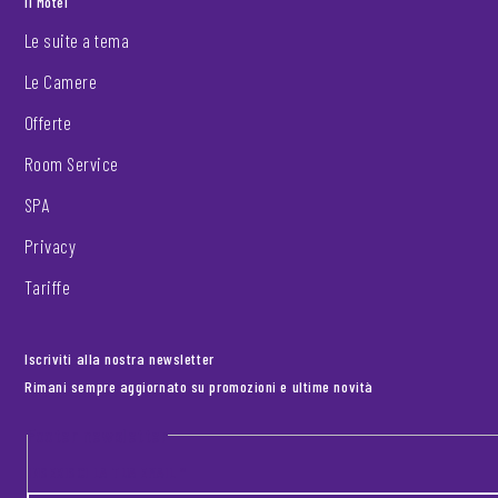
Il Motel
Le suite a tema
Le Camere
Offerte
Room Service
SPA
Privacy
Tariffe
Iscriviti alla nostra newsletter
Rimani sempre aggiornato su promozioni e ultime novità
Footer newsletter
INSERISCI LA TUA EMAIL
*