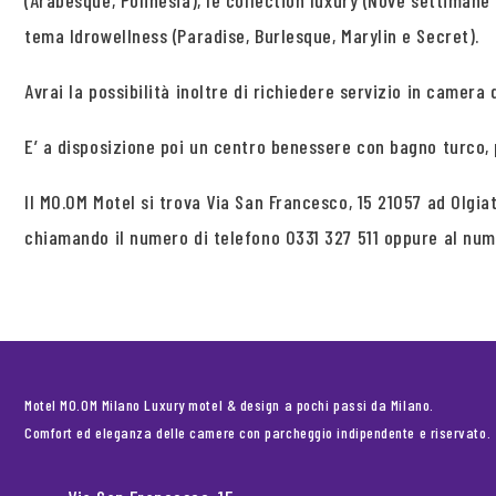
(Arabesque, Polinesia), le collection luxury (Nove settimane e
tema Idrowellness (Paradise, Burlesque, Marylin e Secret).
Avrai la possibilità inoltre di richiedere servizio in camera d
E’ a disposizione poi un centro benessere con bagno turco,
Il MO.OM Motel si trova Via San Francesco, 15 21057 ad Olgi
chiamando il numero di telefono 0331 327 511 oppure al nu
Motel MO.OM Milano Luxury motel & design a pochi passi da Milano.
Comfort ed eleganza delle camere con parcheggio indipendente e riservato.