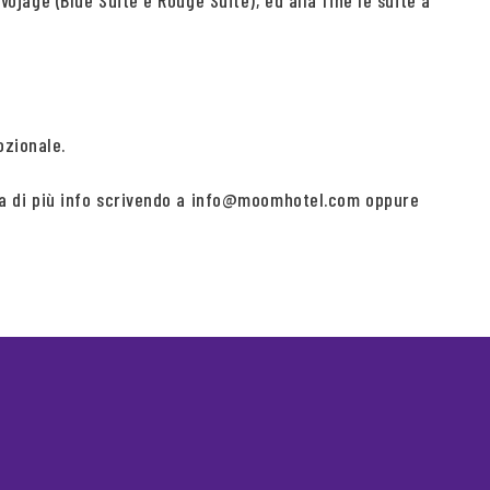
Vojage (Blue Suite e Rouge Suite), ed alla fine le suite a
ozionale.
esta di più info scrivendo a info@moomhotel.com oppure