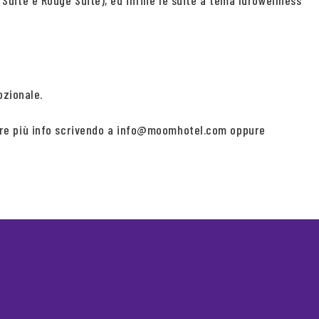
e Suite e Rouge Suite), ed infine le suite a tema Idrowellness
ozionale.
iedere più info scrivendo a info@moomhotel.com oppure