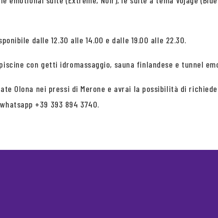
, le emotional suite (Extreme, Noir), le suite a tema Vojage (Blu
ponibile dalle 12.30 alle 14.00 e dalle 19.00 alle 22.30.
 piscine con getti idromassaggio, sauna finlandese e tunnel em
giate Olona nei pressi di Merone e avrai la possibilità di rich
o whatsapp +39 393 894 3740.