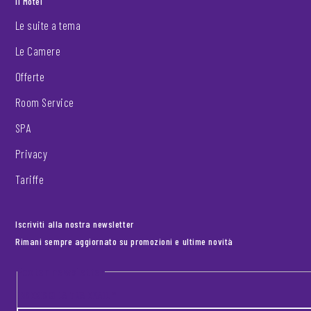
Il Motel
Le suite a tema
Le Camere
Offerte
Room Service
SPA
Privacy
Tariffe
Iscriviti alla nostra newsletter
Rimani sempre aggiornato su promozioni e ultime novità
Footer newsletter
INSERISCI LA TUA EMAIL
*