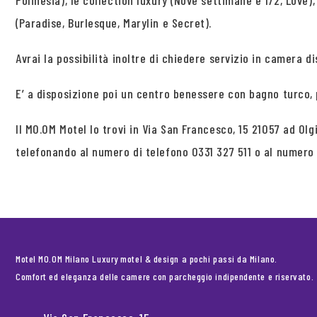
Polinesia), le collection luxury (Nove settimane e 1/2, Love)
(Paradise, Burlesque, Marylin e Secret).
Avrai la possibilità inoltre di chiedere servizio in camera dis
E’ a disposizione poi un centro benessere con bagno turco,
Il MO.OM Motel lo trovi in Via San Francesco, 15 21057 ad Ol
telefonando al numero di telefono 0331 327 511 o al numer
Motel MO.OM Milano Luxury motel & design a pochi passi da Milano.
Comfort ed eleganza delle camere con parcheggio indipendente e riservato.