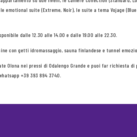
-appartamento su due livelli, le camere collection (Standard, Lo
, le emotional suite (Extreme, Noir), le suite a tema Vojage (Blu
ponibile dalle 12.30 alle 14.00 e dalle 19.00 alle 22.30.
cine con getti idromassaggio, sauna finlandese e tunnel emozio
iate Olona nei pressi di Odalengo Grande e puoi far richiesta 
 whatsapp +39 393 894 3740.