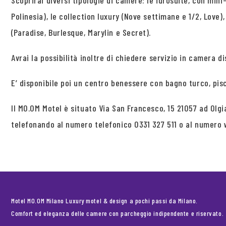
Scoprirai diversi tipologie di camere: le idrosuite, con mini
Polinesia), le collection luxury (Nove settimane e 1/2, Love)
(Paradise, Burlesque, Marylin e Secret).
Avrai la possibilità inoltre di chiedere servizio in camera dis
E’ disponibile poi un centro benessere con bagno turco, pis
Il MO.OM Motel è situato Via San Francesco, 15 21057 ad Olg
telefonando al numero telefonico 0331 327 511 o al numero
Motel MO.OM Milano Luxury motel & design a pochi passi da Milano.
Comfort ed eleganza delle camere con parcheggio indipendente e riservato.