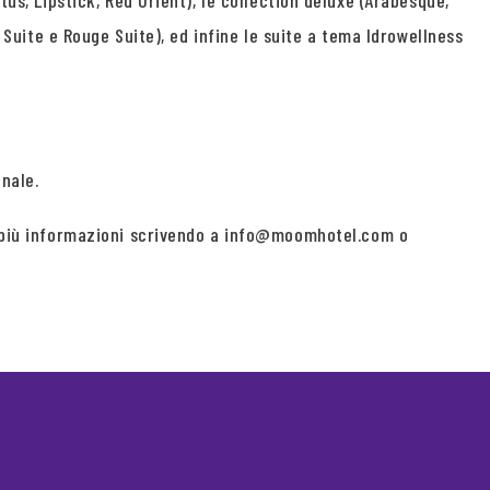
tus, Lipstick, Red Orient), le collection deluxe (Arabesque,
e Suite e Rouge Suite), ed infine le suite a tema Idrowellness
nale.
di più informazioni scrivendo a info@moomhotel.com o