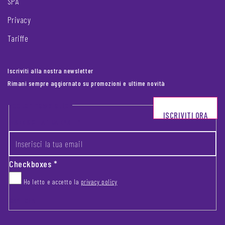
SPA
Privacy
Tariffe
Iscriviti alla nostra newsletter
Rimani sempre aggiornato su promozioni e ultime novità
Footer newsletter
ISCRIVITI ORA
INSERISCI LA TUA EMAIL
*
Checkboxes
*
Ho letto e accetto la
privacy policy
CAPTCHA