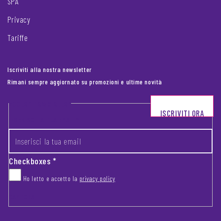
SPA
Privacy
Tariffe
Iscriviti alla nostra newsletter
Rimani sempre aggiornato su promozioni e ultime novità
Footer newsletter
ISCRIVITI ORA
INSERISCI LA TUA EMAIL
*
Checkboxes
*
Ho letto e accetto la
privacy policy
CAPTCHA