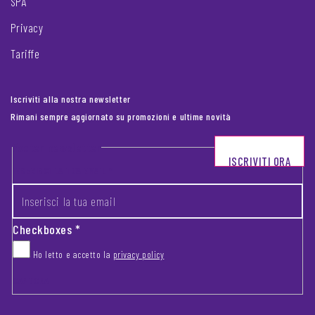
SPA
Privacy
Tariffe
Iscriviti alla nostra newsletter
Rimani sempre aggiornato su promozioni e ultime novità
Footer newsletter
ISCRIVITI ORA
INSERISCI LA TUA EMAIL
*
Checkboxes
*
Ho letto e accetto la
privacy policy
CAPTCHA