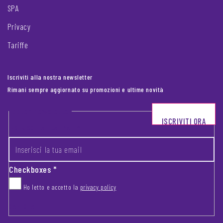
SPA
Privacy
Tariffe
Iscriviti alla nostra newsletter
Rimani sempre aggiornato su promozioni e ultime novità
Footer newsletter
ISCRIVITI ORA
INSERISCI LA TUA EMAIL
*
Checkboxes
*
Ho letto e accetto la
privacy policy
CAPTCHA