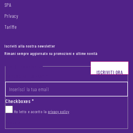
SPA
Privacy
Tariffe
Iscriviti alla nostra newsletter
Rimani sempre aggiornato su promozioni e ultime novità
Footer newsletter
ISCRIVITI ORA
INSERISCI LA TUA EMAIL
*
Checkboxes
*
Ho letto e accetto la
privacy policy
CAPTCHA