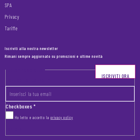
SPA
Privacy
Tariffe
Iscriviti alla nostra newsletter
Rimani sempre aggiornato su promozioni e ultime novità
Footer newsletter
ISCRIVITI ORA
INSERISCI LA TUA EMAIL
*
Checkboxes
*
Ho letto e accetto la
privacy policy
CAPTCHA