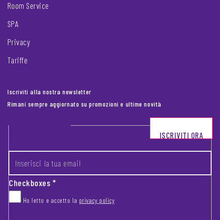
Room Service
SPA
Privacy
Tariffe
Iscriviti alla nostra newsletter
Rimani sempre aggiornato su promozioni e ultime novità
Footer newsletter
ISCRIVITI ORA
INSERISCI LA TUA EMAIL
*
Checkboxes
*
Ho letto e accetto la
privacy policy
CAPTCHA