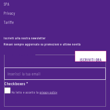
SPA
Privacy
Tariffe
Iscriviti alla nostra newsletter
Rimani sempre aggiornato su promozioni e ultime novità
Footer newsletter
ISCRIVITI ORA
INSERISCI LA TUA EMAIL
*
Checkboxes
*
Ho letto e accetto la
privacy policy
CAPTCHA