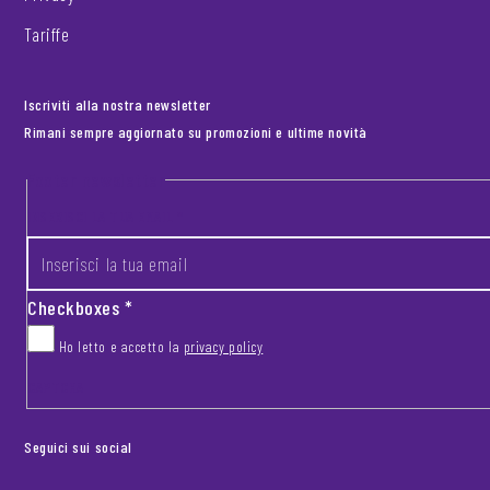
Tariffe
Iscriviti alla nostra newsletter
Rimani sempre aggiornato su promozioni e ultime novità
Footer newsletter
INSERISCI LA TUA EMAIL
*
Checkboxes
*
Ho letto e accetto la
privacy policy
CAPTCHA
Seguici sui social