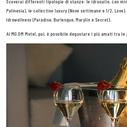
Scoverai differenti tipologie di stanze: le idrosuite, con mi
Polinesia), le collection luxury (Nove settimane e 1/2, Love),
Idrowellness (Paradise, Burlesque, Marylin e Secret).
Al MO.OM Motel, poi, è possibile degustare i più amati tra l