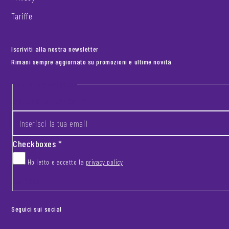
Tariffe
Iscriviti alla nostra newsletter
Rimani sempre aggiornato su promozioni e ultime novità
Footer newsletter
INSERISCI LA TUA EMAIL
*
Checkboxes
*
Ho letto e accetto la
privacy policy
CAPTCHA
Seguici sui social