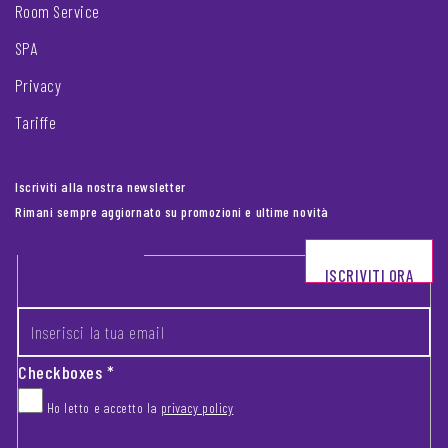
Room Service
SPA
Privacy
Tariffe
Iscriviti alla nostra newsletter
Rimani sempre aggiornato su promozioni e ultime novità
Footer newsletter
ISCRIVITI ORA
INSERISCI LA TUA EMAIL
*
Checkboxes
*
Ho letto e accetto la
privacy policy
CAPTCHA