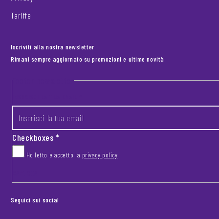
Tariffe
Iscriviti alla nostra newsletter
Rimani sempre aggiornato su promozioni e ultime novità
Footer newsletter
INSERISCI LA TUA EMAIL
*
Checkboxes
*
Ho letto e accetto la
privacy policy
CAPTCHA
Seguici sui social