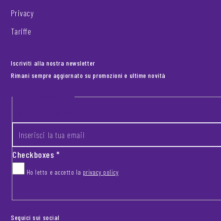
Privacy
Tariffe
Iscriviti alla nostra newsletter
Rimani sempre aggiornato su promozioni e ultime novità
Footer newsletter
INSERISCI LA TUA EMAIL
*
Checkboxes
*
Ho letto e accetto la
privacy policy
CAPTCHA
Seguici sui social